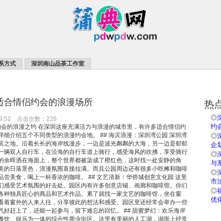
系方式
深圳南山品茶工作室
：适合情侣约会的浪漫场所
热
◎
09:52 点击次数：226
约
情侣约会的浪漫之约 在深圳这座充满活力与浪漫的城市里，有许多适合情侣约
细介绍五个不同类型的浪漫约会地。 ## 海滨浪漫：深圳湾公园 深圳湾
◎
滨之地。沿着长长的海岸线漫步，一边是波光粼粼的大海，另一边是郁郁
企
一辆双人自行车，在沿海的自行车道上骑行，感受海风的吹拂，享受骑行
◎
的余晖洒在海面上，整个世界都被染成了橙红色，这时找一处安静的角
与
美的日落景色，浪漫氛围直接拉满。而且公园周边还有很多小吃摊和咖啡
◎
尝美食，喝上一杯香浓的咖啡。 ## 文艺清新：华侨城创意文化园 这里
市
们感受艺术氛围的好去处。园区内有许多创意店铺、画廊和咖啡馆。你们
◎
各种独具匠心的商品和艺术作品。累了就找一家文艺的咖啡馆，坐在窗
优
看着窗外的人来人往，分享彼此的想法和感受。园区里还经常会举办一些
气好赶上了，还能一起参与，留下难忘的回忆。 ## 甜蜜梦幻：欢乐海岸
餐饮、娱乐为一体的综合性商业街区。这里有美丽的人工湖，湖面上经常