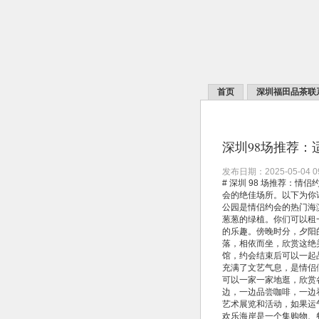
首页
深圳福田品茶联
深圳98场推荐
发布日期：2025-05-04 
# 深圳 98 场推荐：
会的绝佳场所。以下为你详
公园是情侣约会的热门海
葱葱的绿植。你们可以租
的乐趣。傍晚时分，夕阳
落，相依而坐，欣赏这绝
馆，约会结束后可以一起品
充满了文艺气息，是情侣
可以一家一家地逛，欣赏
边，一边品尝咖啡，一边
艺术展览和活动，如果运
欢乐海岸是一个集购物、