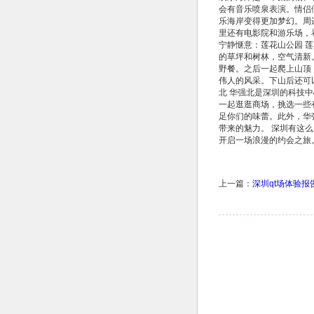
会有音乐喷泉表演。情侣
乐海岸变得更加梦幻。周
里还有电影院和游乐场，
宁静惬意：莲花山公园 
的草坪和树林，空气清新
野餐。之后一起爬上山顶
伟人的风采。下山后还可
北 华强北是深圳的科技
一起逛逛商场，挑选一些
足你们的味蕾。此外，华
带来的魅力。 深圳有这
开启一场浪漫的约会之旅
上一篇：
深圳qt场体验报