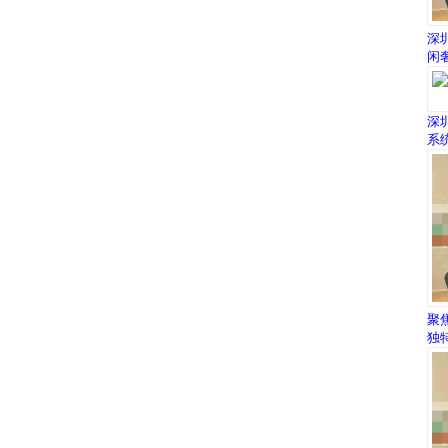
深
闲
深
系
聚
独