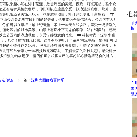
们可以乘坐小船在湖中荡漾，欣赏周围的美景。夜晚，灯光亮起，整个欢
边还有各种风格的餐厅，你们可以在这里享受一顿浪漫的晚餐。此外，这
推
看完电影或者去游乐场玩一些刺激的项目，能让约会更加丰富多彩。 ##
莲花山公园是深圳市民休闲的好去处，也非常适合情侣约会。公园内有大片
qt
。你们可以在草坪上铺上野餐垫，带上一些美食和饮料，享受一场浪漫的
析
，俯瞰深圳的城市美景。山顶上有邓小平同志的铜像，站在铜像前，感受
以去公园内的湖边喂鱼，享受宁静惬意的时光。 ## 科技时尚：深圳华强
中心，充满了时尚和现代感。这里有各种电子产品和潮流商品，情侣们可以
有趣的小物件作为纪念。华强北还有很多美食街，汇聚了各地的美食，满
强北还经常会举办一些科技展览和活动，了解最新的科技动态，感受科技
么多浪漫的约会场所，情侣们可以根据自己的喜好和心情选择适合的地方，
。
告造假链
下一篇：
深圳大圈群暗语体系
广
国
服