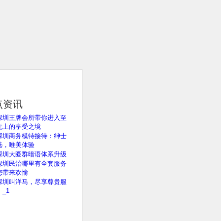
点资讯
深圳王牌会所带你进入至
无上的享受之境
深圳商务模特接待：绅士
选，唯美体验
深圳大圈群暗语体系升级
深圳民治哪里有全套服务
您带来欢愉
深圳叫洋马，尽享尊贵服
_1