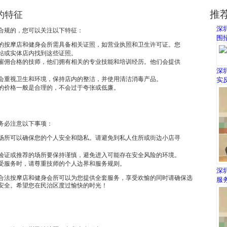
推
的特征
深
合规的，您可以关注以下特征：
围
的按摩店和健身会所需具备相关证照，如营业执照和卫生许可证。您
站或实体店内找到这些证照。
雇佣合格的技师，他们拥有相关的专业技能和培训经历。他们会提供
深
会重视卫生和环境，保持店内的整洁，并使用清洁消毒产品。
实
的价格一般是合理的，不会过于夸张或低廉。
务必注意以下事项：
场所可以确保您的个人安全和隐私。请避免到私人住所或街边小店寻
验证或推荐的场所要保持谨慎，避免进入可能存在安全风险的环境。
受服务时，请尊重技师的个人边界和服务规则。
深
合法按摩店和健身会所可以为您提供全套服务，享受欢愉的同时请确保选
服
安全。希望您在民治区度过愉快的时光！